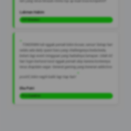
lain yang terus-terusan minta top up buat bisa kompetitif!
Lukman Hakim
VIP Member
TOKEKWIN tuh nggak pernah bikin bosan, serius! Setiap hari
selalu ada daily quest baru yang challengenya beda-beda,
belum lagi event mingguan yang hadiahnya lumayan. Udah 60
hari login berturut-turut nggak pernah skip karena kontennya
terus diupdate segar. General gaming yang beneran addictive
positif, bikin nagih balik lagi tiap hari!
Eka Putri
Pro Gambler