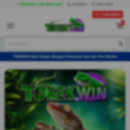
TOKEKWIN Link Alternatif
Contact
Live Chat
Login/daftar
0
TOKEKWIN Hadir dengan Beragam Permainan Seru dan Fitur Modern