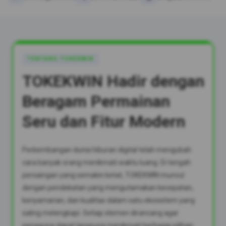
TENTANG TOKEKWIN
TOKEKWIN Hadir dengan
Beragam Permainan
Seru dan Fitur Modern
Perkembangan dunia hiburan digital telah mengubah
cara banyak orang menikmati waktu luang. Di tengah
persaingan yang semakin ketat, TOKEKWIN muncul
dengan pendekatan yang mengutamakan kecepatan,
kenyamanan, dan kualitas dalam satu ekosistem yang
saling melengkapi. Setiap elemen dirancang agar
pengguna dapat langsung menikmati berbagai pilihan