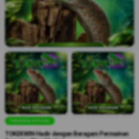
TOKEKWIN OFFICIAL
TOKEKWIN Hadir dengan Beragam Permainan