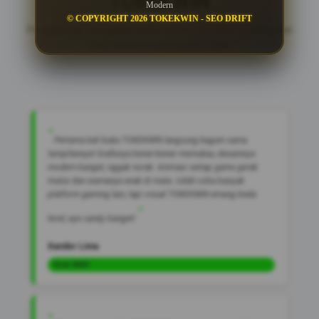
TOKEKWIN
Modern
© COPYRIGHT 2026 TOKEKWIN - SEO DRIFT
Pengalaman pengguna dalam memanfaatkan strategi dan
pola bermain secara lebih bijak
Pertama kali buka TOKEKWIN langsung kagum sama
tampilannya! Grafisnya bener-bener memukau, desainnya
modern banget, nggak norak. Animasi setiap game gerak
mulus dan warnanya enak di mata. Udah coba banyak
platform gaming lain, tapi visual TOKEKWIN emang beda
level, eye candy banget!
Xander Lima
User Aktif