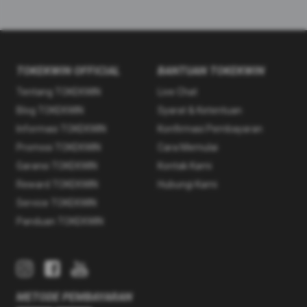
TOKEKWIN OFFICIAL
BANTUAN TOKEKWIN
Tentang TOKEKWIN
Live Chat
Blog TOKEKWIN
Syarat & Ketentuan
Informasi TOKEKWIN
Konfirmasi Pembayaran
Promosi TOKEKWIN
Cara Memulai
Garansi TOKEKWIN
Kontak Kami
Reward TOKEKWIN
Hubungi Kami
Service TOKEKWIN
Panduan TOKEKWIN
METODE PEMBAYARAN